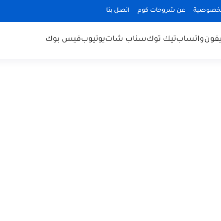
لخصوصية
عن شروحات كوم
اتصل بنا
يفون
واتساب
تيك توك
سناب شات
يوتيوب
فيس بوك