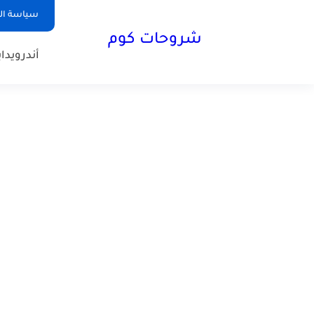
سياسة ا
شروحات كوم
أندرويد
ا