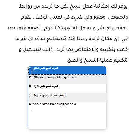
يوفر لك امكانية عمل نسخ لكل ما تريده من روابط
ونصوص وصور واي شيء في نفس الوقت , يقوم
بحفض اي شيء تعمل له "Copy" لتقوم بلصقه فيما بعد
في اي مكان تريده , كما انك تستطيع حدف اي شيء
قمت بنخسه والاحتفاض بما تريد , ذالك لتسهيل و
تنضيم عملية النسخ والصق