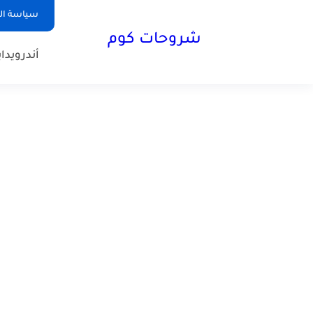
سياسة ا
شروحات كوم
أندرويد
ا