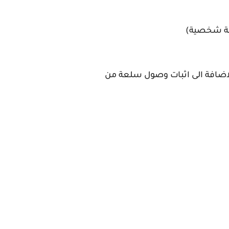
التالي شرح بالتفصيل الممل لكيفية التسوق الالكتروني انطلاقا من موقع tinydeal بالاضافة الى اثبات وصول سلعة من