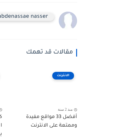
abdenassae nasser
مقالات قد تهمك
الانترنت
منذ 2 سنة
أفضل 33 مواقع مفيدة
ك
وممتعة على الانترنت
ا
ب