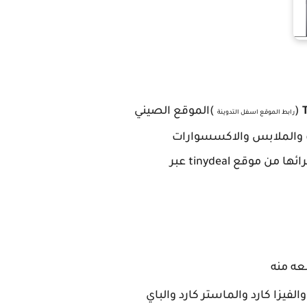
(
)الموقع الصيني
رابط الموقع اسفل التدوينة
تف والملابس والاكسسوارات
واجهزة الكترونية مختلفه والحواسب والاجهزة اللوحية (تابلت) .. والعديد من السلع التي يمكنك شرائها من موقع tinydeal عبر
عه منه
فيزا كارد والماستر كارد والباي