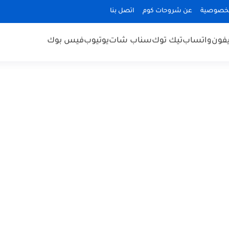
لخصوصية
عن شروحات كوم
اتصل بنا
يفون
واتساب
تيك توك
سناب شات
يوتيوب
فيس بوك