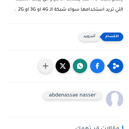
التي تريد استخدامها سواء شبكة الـ 4G او 3G او 2G .
أندرويد
abdenassae nasser