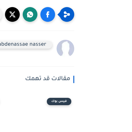
abdenassae nasser
مقالات قد تهمك
فيس بوك