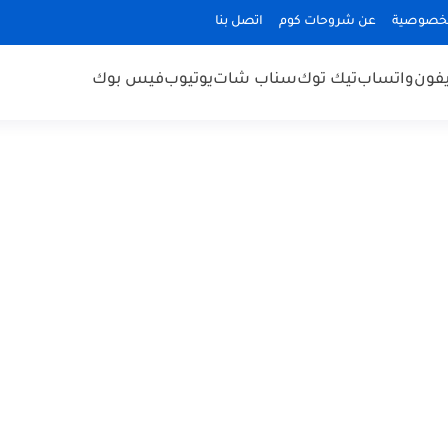
لخصوصية
عن شروحات كوم
اتصل بنا
يفون
واتساب
تيك توك
سناب شات
يوتيوب
فيس بوك