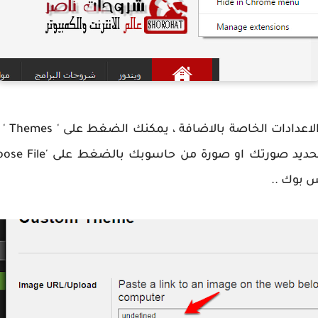
بعد ذا
س بوك ..