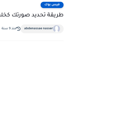
فيس بوك
طريقة تحديد صورتك كخلف
abdenassae nasser
منذ 9 سنة