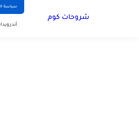
سياسة ا
شروحات كوم
أندرويد
ا