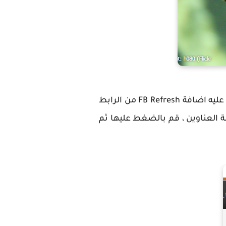
بداية كي تستطيع تغيير خلفية الفيس بوك ، يجب عليك استخدام متصفح جوجل كروم ، ثم تثبيت عليه اضافة FB Refresh من الرابط
 العناوين ، قم بالضغط عليها ثم