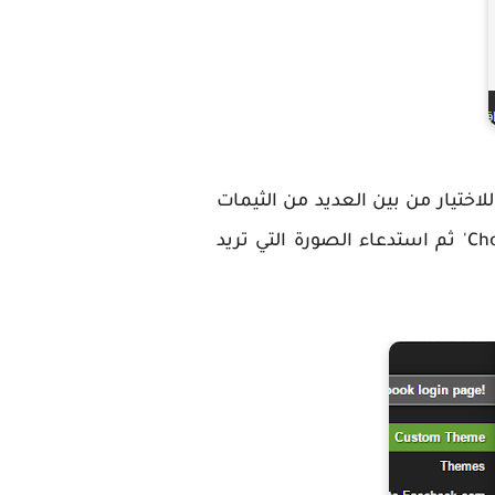
لك سوف تنتقل الى صفحة الاعدادات الخاصة بالاضافة ، يمكنك الضغط على ' Themes ' للاختيار من بين العديد من الثيمات
الجاهزة التي تتيحها الاضاقة . او تحديد صورتك او صورة من حاسوبك بالضغط على 'Choose File' ثم استدعاء الصورة التي تريد