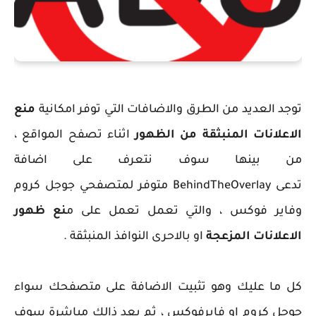
توجد العديد من الطرق والاضافات التي توفر امكانية
منع
الاعلانات المنبثقة من الظهور
اثناء تصفح المواقع ،
من بينها سوف نتعرف على اضافة
تدعى BehindTheOverlay متوفر لمتصفحي جوجل كروم
وفاير فوكس ، والتي تعمل تعمل على م
نع ظهور
الاعلانات المزعجة
او بالاحرى النوافذ المنبثقة .
كل ما عليك وهو تثبيت الاضافة على متصفحك سواء
جوجل كروم او فايرفوكس ، ثم بعد ذالك مباشرة سوف