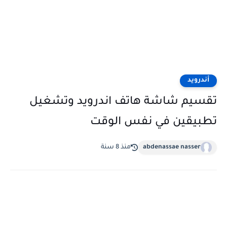
أندرويد
تقسيم شاشة هاتف اندرويد وتشغيل
تطبيقين في نفس الوقت
abdenassae nasser
منذ 8 سنة