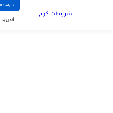
سياسة ا
شروحات كوم
أندرويد
ا