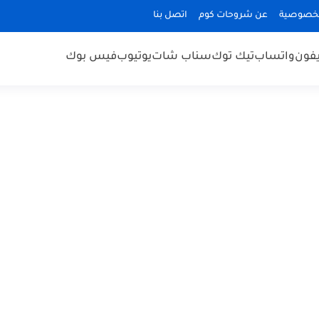
لخصوصية
عن شروحات كوم
اتصل بنا
يفون
واتساب
تيك توك
سناب شات
يوتيوب
فيس بوك