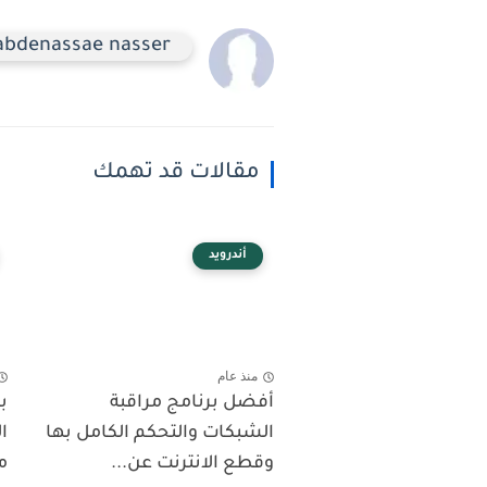
abdenassae nasser
مقالات قد تهمك
أندرويد
منذ عام
أفضل برنامج مراقبة
ب
الشبكات والتحكم الكامل بها
ا
وقطع الانترنت عن...
م