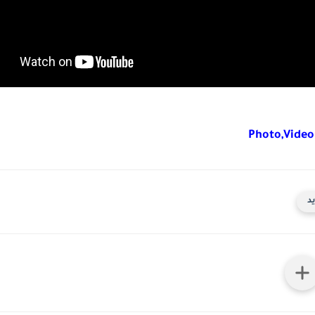
Photo,Video
د