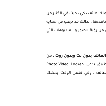
لك هاتف ذكي ، حيث في الكثير من
اهدتها . لذالك قد ترغب في حماية
ن رؤية الصور و الفيديوهات التي
الهاتف بدون نت وبدون روت
، من
بينها سوف نتعرف على طريقة ذكية يمكنك استخدامها الفيديوهات و الصور باستخدام تطبيق يدعى Photo,Video Locker-
على الهاتف ، وفي نفس الوقت يمكنك