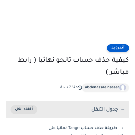
أندرويد
كيفية حذف حساب تانجو نهائيا ( رابط
مباشر )
abdenassae nasser
منذ 7 سنة
جدول التنقل
طريقة حذف حساب Tango نهائيا على