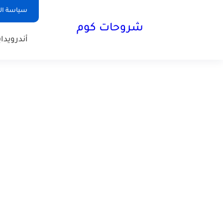
سياسة ا
شروحات كوم
أندرويد
ا