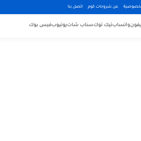
لخصوصية
عن شروحات كوم
اتصل بنا
يفون
واتساب
تيك توك
سناب شات
يوتيوب
فيس بوك