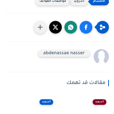
أندرويد
مواصفات الهواتف
abdenassae nasser
مقالات قد تهمك
أندرويد
أندرويد