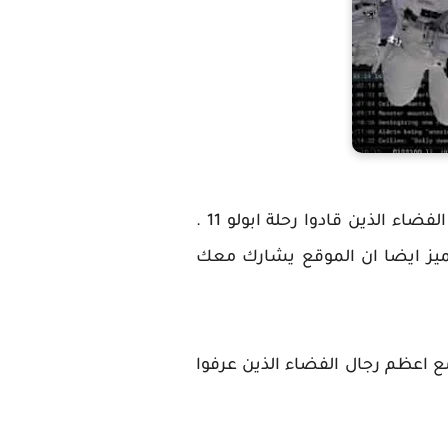
موقع apollo in realtime وهو موقع من خلاله تستطيع عيش جميع الأحداث التي مروا بها رواد الفضاء الذين قادوا رحلة ابولو 11 .
مميز ايضا ان الموقع يشارك معك
مع اعظم رجال الفضاء الذين عرفوا