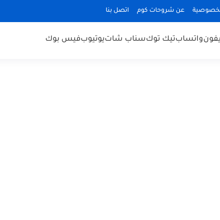
لخصوصية
عن شروحات كوم
اتصل بنا
يفون
واتساب
تيك توك
سناب شات
يوتيوب
فيس بوك