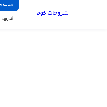
سياسة ا
شروحات كوم
أندرويد
ا