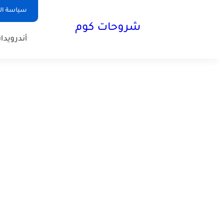
سياسة ا
شروحات كوم
أندرويد
ا