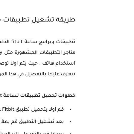
طريقة تشغيل تطبيقات خارجية عل
تطبيقا
استخدام هاتف . حيث يتم اولا توص
نتعرف عليها بالتفصيل في هذا الم
خطوات تحميل تطبيقات لساعة fitbit
قم اولا بتحميل تطبيق Fitbit على هاتفك الأندرويد او الايفون من الرابط التالي :
بعد تشغيل التطبيق قم بملأ ال