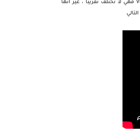
الأعمار تقريبا . اما بالنسبة لطريقة تشغيل سواء Fitbit Ionic أو Fitbit Versa او VERSA 2 / 3 فهي لا تختلف تقريبا ، غير انها
لتالي