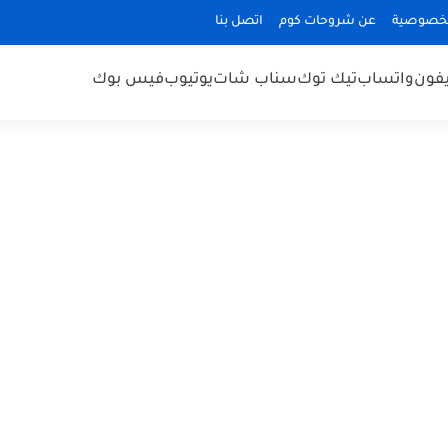
لخصوصية
عن شروحات كوم
اتصل بنا
يفون
واتساب
تيك توك
سناب شات
يوتيوب
فيس بوك