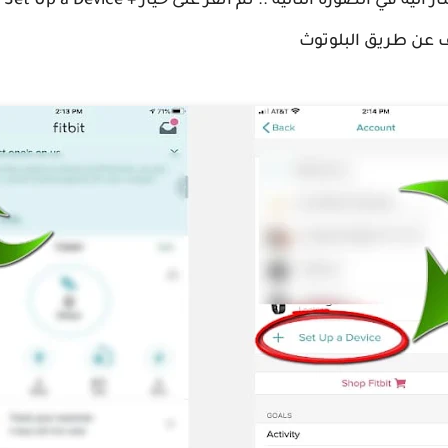
في الصورة التالية .. ثم انقر على خيار + Set Up a Device
ف عن طريق البلوتوث