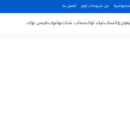
لخصوصية
عن شروحات كوم
اتصل بنا
يفون
واتساب
تيك توك
سناب شات
يوتيوب
فيس بوك