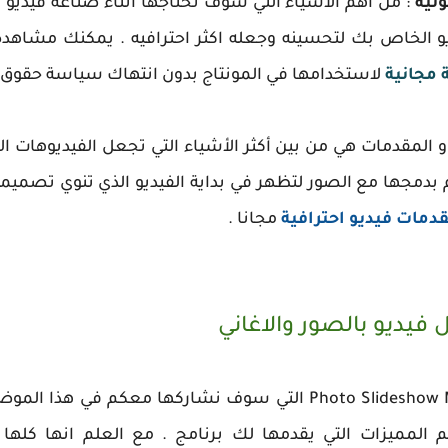
تية
: من اهم الاشياء التي سوف تحتاجها اثناء صناعة فيديو 
و الخاص بك لتحسينه وجعله اكثر احترافيه . يمكنك مشاهدة
 مجانية
لاستخدامها في المونتاج بدون انتهاك سياسة حقوق ا
 او المقدمات هي من بين أكثر الأشياء التي تجعل الفيديوهات ال
م بدمجها مع الصور لتظهر في بداية الفيديو الذي تنوي تصمي
مات فيديو احترافية
مجانا .
إليك قائمة البرامج المجانية Photo Slideshow Maker التي سوف نشا
المميزات التي يقدمها لك برنامج . مع العلم انها كلها م