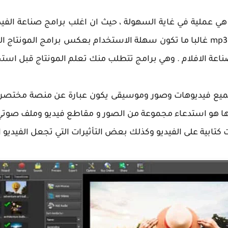
ي عملية في غاية السهولة ، حيث ان اغلب برامج صناعة الفيد
مع أغاني او اي ملف صوتي بصيغة mp3 غالبا ما تكون سهلة الاستخدام بعكس برام
عة الافلام . وهي برامج تتطلب منك تعلم المونتاج قبل استخ
جميع فيديوهات وصور وموسيقى يكون عبارة عن منصة مختصرة
 هو استدعاء مجموعة من الصور و مقاطع فيديو وملف صوتي ا
 كتابية على الفيديو وكذلك بعض التأثيرات التي تجعل الفيديو اك