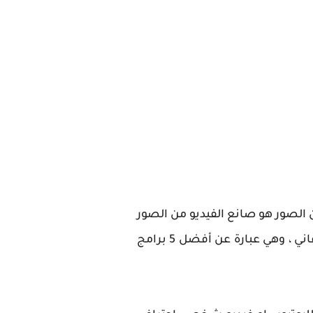
 الصور هو صانع الفيديو من الصور
والاغاني للكمبيوتر . سوف نشارك معكم في هذا المقال أفضل برامج تركيب فيديوهات وصور واغاني ، وهي عبارة عن أفضل 5 برامج