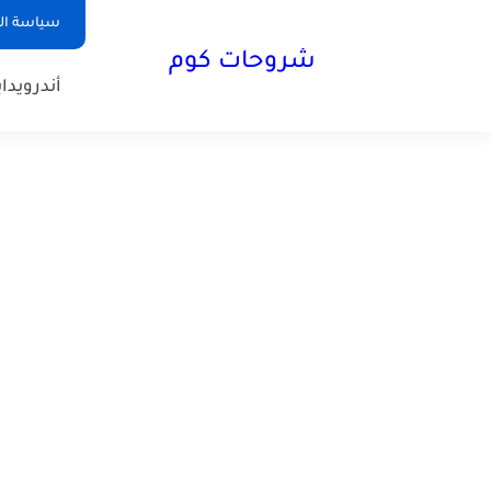
سياسة ا
شروحات كوم
أندرويد
ا