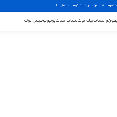
لخصوصية
عن شروحات كوم
اتصل بنا
يفون
واتساب
تيك توك
سناب شات
يوتيوب
فيس بوك