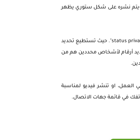
 ويتم نشره على شكل ستوري يظهر
كما تتميز خاصية حالات الواتساب أنها تسمح لك بالتحكم في خصوصية الحالة من قسم يدعى "status privacy". حيث تستطيع تحديد
حديد أرقام لأشخاص محددين هم من
ين.
 العمل، او تنشر فيديو لمناسبة
تفك في قائمة جهات الاتصال.