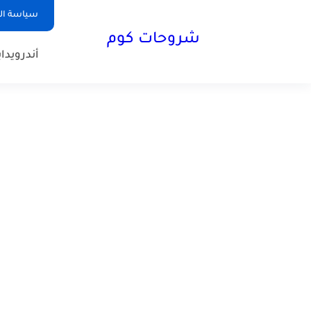
سياسة ا
شروحات كوم
أندرويد
ا