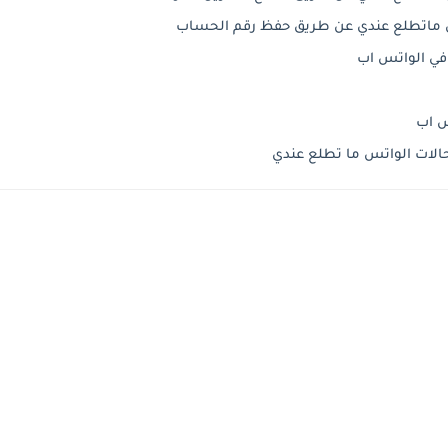
س اب
الات الواتس ما تطلع عندي