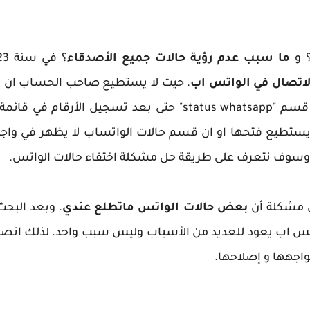
 و
ما سبب عدم رؤية حالات جميع الأصدقاء
؟ في سنة 2023 واجه العديد من المستخدمين
اتصال في الواتس اب
. حيث لا يستطيع صاحب الحساب ان ي
مشاركتها من طرف الأصدقاء في قسم "status whatsapp" حتى بع
ا يستطيع فتحها او ان قسم حالات الواتساب لا يظهر في واج
وسوف نتعرف على طريقة حل مشكلة اختفاء حالات الواتس.
 مشكلة أن
بعض حالات الواتس ماتطلع عندي
. وبعد البح
واتس اب يعود للعديد من الأسباب وليس سبب واحد. لذلك انصح
اجهها و إصلاحها.