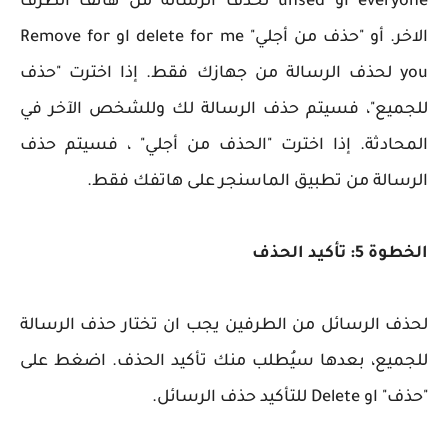
everyone او unsed لحذف الرسالة من هاتف الطرف
الاخر. أو "حذف من أجلي" delete for me او Remove for
you لحذف الرسالة من جهازك فقط. إذا اخترت "حذف
للجميع"، فسيتم حذف الرسالة لك وللشخص الآخر في
المحادثة. إذا اخترت "الحذف من أجلي" ، فسيتم حذف
الرسالة من تطبيق الماسنجر على هاتفك فقط.
الخطوة 5: تأكيد الحذف
لحذف الرسائل من الطرفين يجب ان تختار حذف الرسالة
للجميع، بعدها سيُطلب منك تأكيد الحذف. اضغط على
"حذف" او Delete للتأكيد حذف الرسائل.